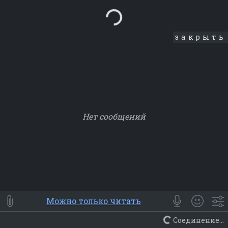
Loading...
закрыть
Нет сообщений
Smile
⭐ Мои
😀 Emoji
Можно только читать
Смайлики
Люди
Животные
Еда
Объекты
Символ
Соединение...