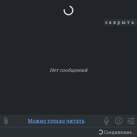
Loading...
закрыть
Нет сообщений
Smile
⭐ Мои
😀 Emoji
Можно только читать
Смайлики
Люди
Животные
Еда
Объекты
Символ
Соединение...