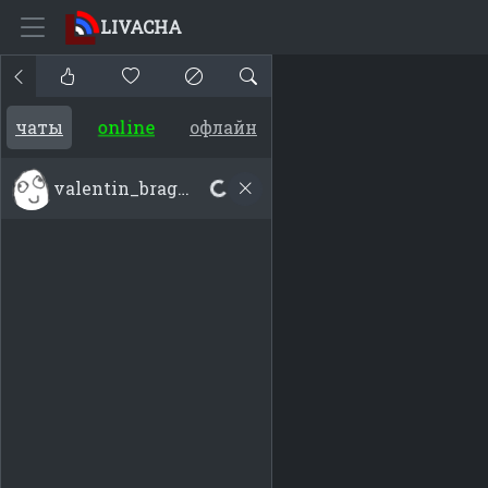
LIVACHA
online
чаты
офлайн
valentin_bragin