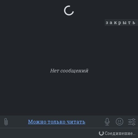
Loading...
закрыть
Нет сообщений
Smile
⭐ Мои
😀 Emoji
Можно только читать
Смайлики
Люди
Животные
Еда
Объекты
Символ
Соединение...