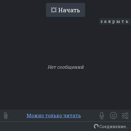
💥 Начать
закрыть
Нет сообщений
Smile
⭐ Мои
😀 Emoji
Можно только читать
Смайлики
Люди
Животные
Еда
Объекты
Символ
Соединение...