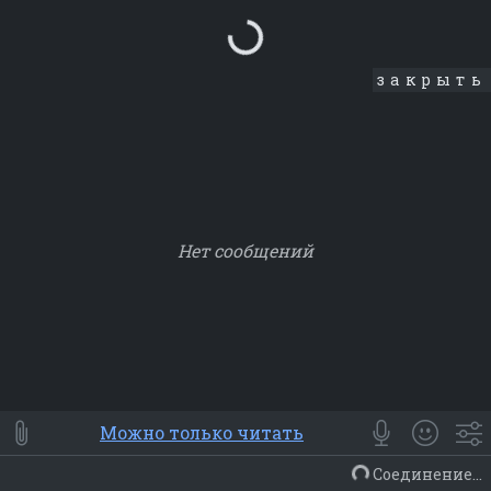
Loading...
закрыть
Нет сообщений
Smile
⭐ Мои
😀 Emoji
Можно только читать
Смайлики
Люди
Животные
Еда
Объекты
Символ
Соединение...