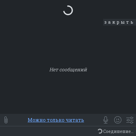
Loading...
закрыть
Нет сообщений
Smile
⭐ Мои
😀 Emoji
Можно только читать
Смайлики
Люди
Животные
Еда
Объекты
Символ
Соединение...