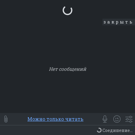
Loading...
закрыть
Нет сообщений
Smile
⭐ Мои
😀 Emoji
Можно только читать
Смайлики
Люди
Животные
Еда
Объекты
Символ
Соединение...