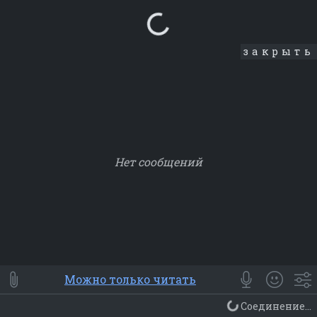
Loading...
закрыть
Нет сообщений
Smile
⭐ Мои
😀 Emoji
Можно только читать
Смайлики
Люди
Животные
Еда
Объекты
Символ
Соединение...