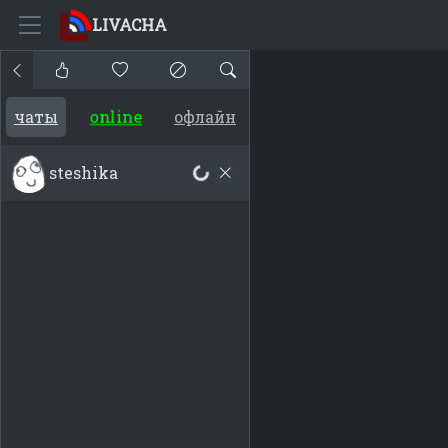
LIVACHA
online
чаты
офлайн
steshika