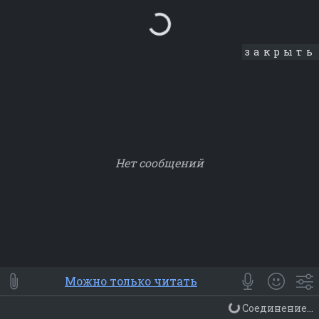
Loading...
закрыть
Нет сообщений
Smile
⭐ Мои
😀 Emoji
Можно только читать
Смайлики
Люди
Животные
Еда
Объекты
Символ
Соединение...