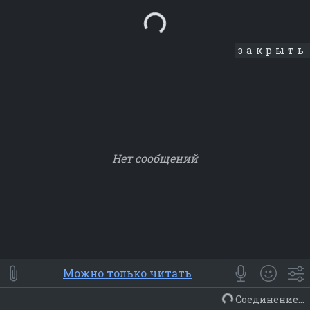
Loading...
закрыть
Нет сообщений
Smile
⭐ Мои
😀 Emoji
Можно только читать
Смайлики
Люди
Животные
Еда
Объекты
Символ
Соединение...