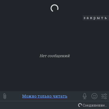
Loading...
закрыть
Нет сообщений
Smile
⭐ Мои
😀 Emoji
Можно только читать
Смайлики
Люди
Животные
Еда
Объекты
Символ
Соединение...