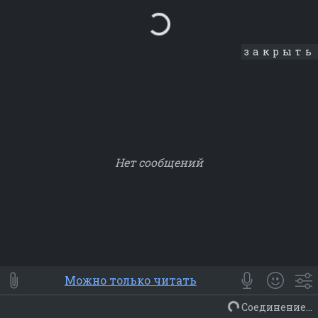
Loading...
закрыть
Нет сообщений
Smile
⭐ Мои
😀 Emoji
Можно только читать
Смайлики
Люди
Животные
Еда
Объекты
Символ
Соединение...