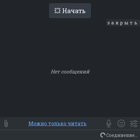
💥 Начать
закрыть
Нет сообщений
Smile
⭐ Мои
😀 Emoji
Можно только читать
Смайлики
Люди
Животные
Еда
Объекты
Символ
Соединение...