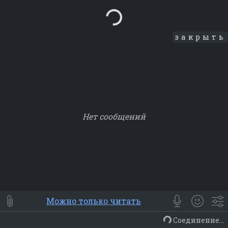
Loading...
закрыть
Нет сообщений
Smile
⭐ Мои
😀 Emoji
Можно только читать
Смайлики
Люди
Животные
Еда
Объекты
Символ
Соединение...