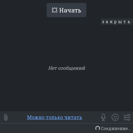
💥 Начать
закрыть
Нет сообщений
Smile
⭐ Мои
😀 Emoji
Можно только читать
Смайлики
Люди
Животные
Еда
Объекты
Символ
Соединение...