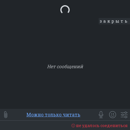
Loading...
закрыть
Нет сообщений
Smile
⭐ Мои
😀 Emoji
Можно только читать
Смайлики
Люди
Животные
Еда
Объекты
Символ
🙁 не удалось соедениться