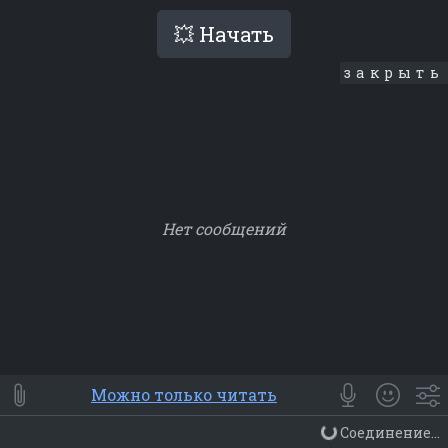
💥 Начать
закрыть
Нет сообщений
Smile
⭐ Мои
😀 Emoji
Можно только читать
Смайлики
Люди
Животные
Еда
Объекты
Символ
Соединение...