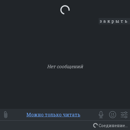
Loading...
закрыть
Нет сообщений
Smile
⭐ Мои
😀 Emoji
Можно только читать
Смайлики
Люди
Животные
Еда
Объекты
Символ
Соединение...