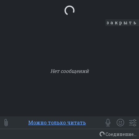
Loading...
закрыть
Нет сообщений
Smile
⭐ Мои
😀 Emoji
Можно только читать
Смайлики
Люди
Животные
Еда
Объекты
Символ
Соединение...