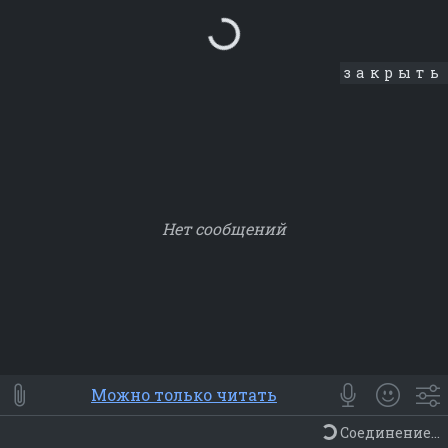
Loading...
закрыть
Нет сообщений
Smile
⭐ Мои
😀 Emoji
Можно только читать
Смайлики
Люди
Животные
Еда
Объекты
Символ
Соединение...