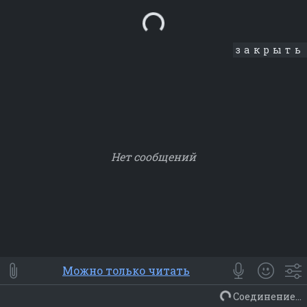
Loading...
закрыть
Нет сообщений
Smile
⭐ Мои
😀 Emoji
Можно только читать
Смайлики
Люди
Животные
Еда
Объекты
Символ
Соединение...