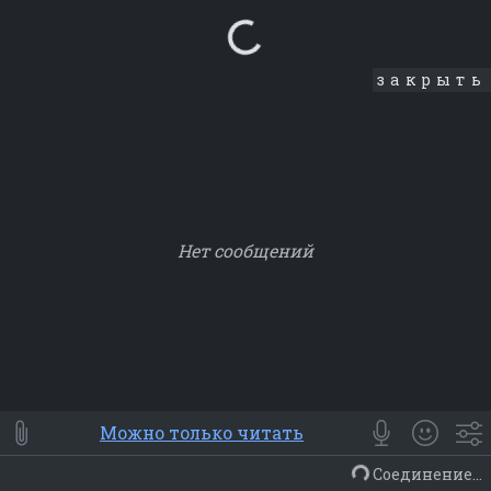
Loading...
закрыть
Нет сообщений
Smile
⭐ Мои
😀 Emoji
Можно только читать
Смайлики
Люди
Животные
Еда
Объекты
Символ
Соединение...