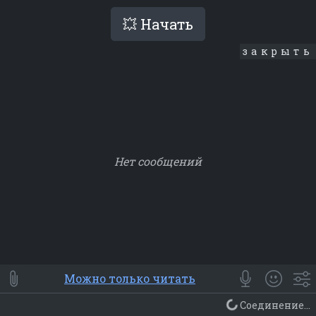
💥 Начать
закрыть
Нет сообщений
Smile
⭐ Мои
😀 Emoji
Можно только читать
Смайлики
Люди
Животные
Еда
Объекты
Символ
Соединение...