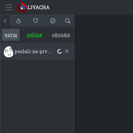
LIVACHA
online
чаты
офлайн
poslali-za-pivom