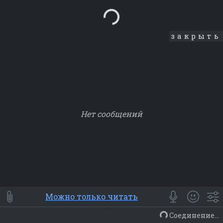
Loading...
закрыть
Нет сообщений
Smile
⭐ Мои
😀 Emoji
Можно только читать
Смайлики
Люди
Животные
Еда
Объекты
Символ
Соединение...