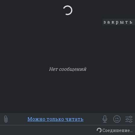
Loading...
закрыть
Нет сообщений
Smile
⭐ Мои
😀 Emoji
Можно только читать
Смайлики
Люди
Животные
Еда
Объекты
Символ
Соединение...