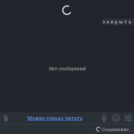
Loading...
закрыть
Нет сообщений
Smile
⭐ Мои
😀 Emoji
Можно только читать
Смайлики
Люди
Животные
Еда
Объекты
Символ
Соединение...