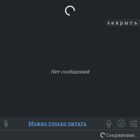
Loading...
закрыть
Нет сообщений
Smile
⭐ Мои
😀 Emoji
Можно только читать
Смайлики
Люди
Животные
Еда
Объекты
Символ
Соединение...