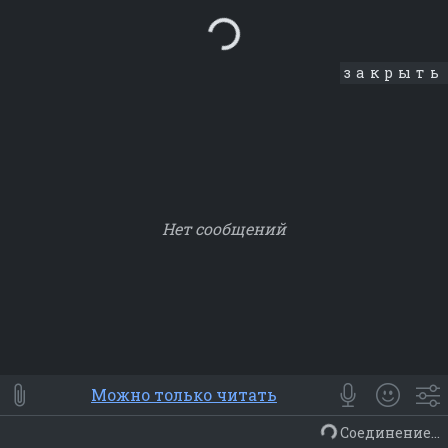
Loading...
закрыть
Нет сообщений
Smile
⭐ Мои
😀 Emoji
Можно только читать
Смайлики
Люди
Животные
Еда
Объекты
Символ
Соединение...