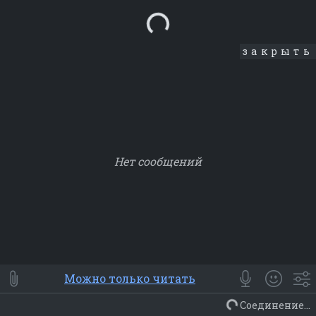
Loading...
закрыть
Нет сообщений
Smile
⭐ Мои
😀 Emoji
Можно только читать
Смайлики
Люди
Животные
Еда
Объекты
Символ
Соединение...