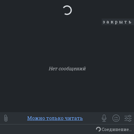
Loading...
закрыть
Нет сообщений
Smile
⭐ Мои
😀 Emoji
Можно только читать
Смайлики
Люди
Животные
Еда
Объекты
Символ
Соединение...