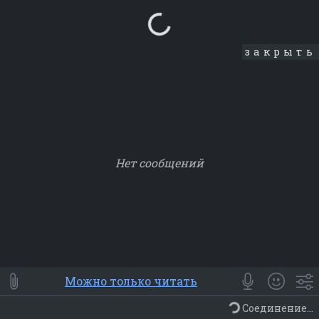
Loading...
закрыть
Нет сообщений
Smile
⭐ Мои
😀 Emoji
Можно только читать
Смайлики
Люди
Животные
Еда
Объекты
Символ
Соединение...