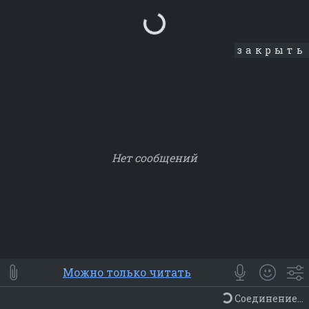
Loading...
закрыть
Нет сообщений
Smile
⭐ Мои
😀 Emoji
Можно только читать
Смайлики
Люди
Животные
Еда
Объекты
Символ
Соединение...