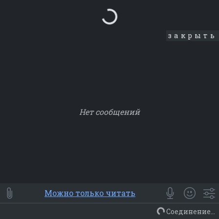
Loading...
закрыть
Нет сообщений
Smile
⭐ Мои
😀 Emoji
Можно только читать
Смайлики
Люди
Животные
Еда
Объекты
Символ
Соединение...