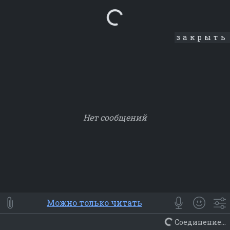
Loading...
закрыть
Нет сообщений
Smile
⭐ Мои
😀 Emoji
Можно только читать
Смайлики
Люди
Животные
Еда
Объекты
Символ
Соединение...