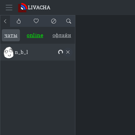
LIVACHA
online
чаты
офлайн
n_b_l