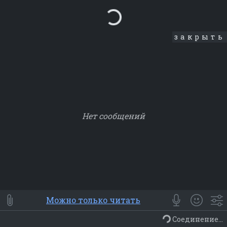
Loading...
закрыть
Нет сообщений
Smile
⭐ Мои
😀 Emoji
Можно только читать
Смайлики
Люди
Животные
Еда
Объекты
Символ
Соединение...