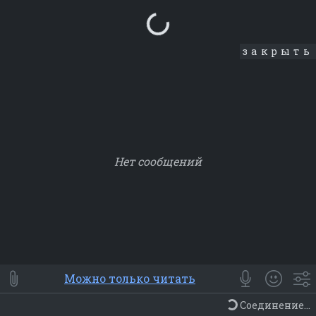
Loading...
закрыть
Нет сообщений
Smile
⭐ Мои
😀 Emoji
Можно только читать
Смайлики
Люди
Животные
Еда
Объекты
Символ
Соединение...