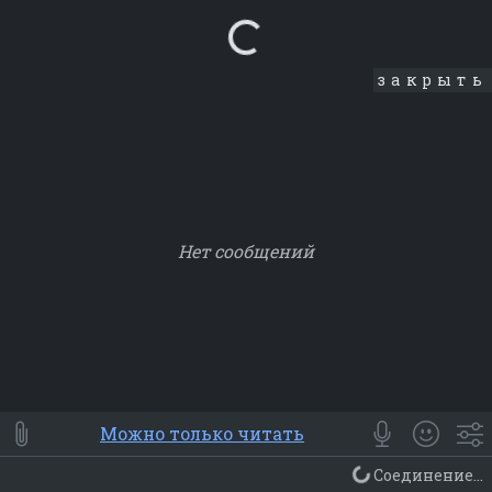
Loading...
закрыть
Нет сообщений
Smile
⭐ Мои
😀 Emoji
Можно только читать
Смайлики
Люди
Животные
Еда
Объекты
Символ
Соединение...