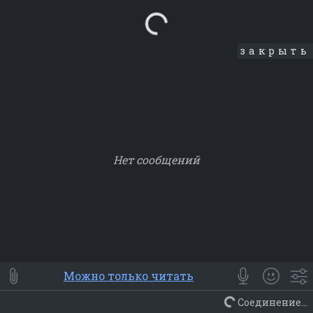
Loading...
закрыть
Нет сообщений
Smile
⭐ Мои
😀 Emoji
Можно только читать
Смайлики
Люди
Животные
Еда
Объекты
Символ
Соединение...