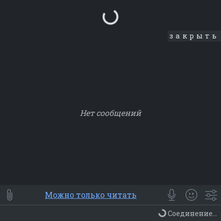
Loading...
закрыть
Нет сообщений
Smile
⭐ Мои
😀 Emoji
Можно только читать
Смайлики
Люди
Животные
Еда
Объекты
Символ
Соединение...