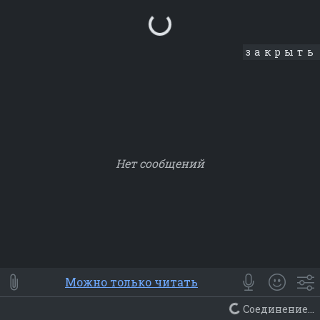
Loading...
закрыть
Нет сообщений
Smile
⭐ Мои
😀 Emoji
Можно только читать
Смайлики
Люди
Животные
Еда
Объекты
Символ
Соединение...