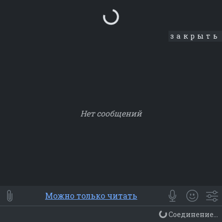
Loading...
закрыть
Нет сообщений
Smile
⭐ Мои
😀 Emoji
Можно только читать
Смайлики
Люди
Животные
Еда
Объекты
Символ
Соединение...