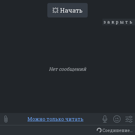
💥 Начать
закрыть
Нет сообщений
Smile
⭐ Мои
😀 Emoji
Можно только читать
Смайлики
Люди
Животные
Еда
Объекты
Символ
Соединение...