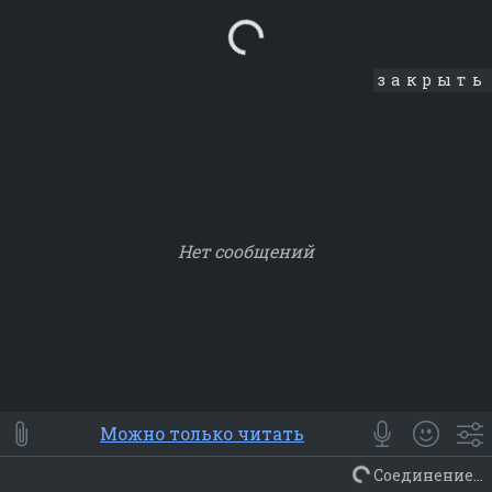
Loading...
закрыть
Нет сообщений
Smile
⭐ Мои
😀 Emoji
Можно только читать
Смайлики
Люди
Животные
Еда
Объекты
Символ
Соединение...