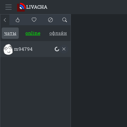
LIVACHA
online
чаты
офлайн
m94794