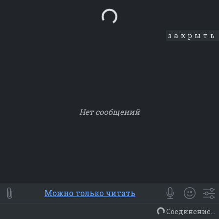
Loading...
закрыть
Нет сообщений
Smile
⭐ Мои
😀 Emoji
Можно только читать
Смайлики
Люди
Животные
Еда
Объекты
Символ
Соединение...