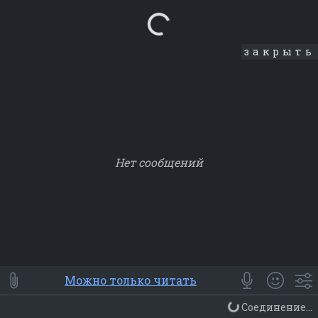
Loading...
закрыть
Нет сообщений
Smile
⭐ Мои
😀 Emoji
Можно только читать
Смайлики
Люди
Животные
Еда
Объекты
Символ
Соединение...